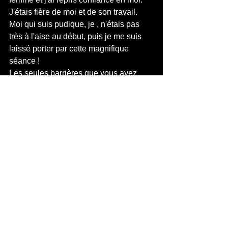
J'étais fière de moi et de son travail. 
Moi qui suis pudique, je , n'étais pas 
très à l'aise au début, puis je me suis 
laissé porter par cette magnifique 
séance !
Les seules barrières que vous avez, 
sont celles que vous vous mettez.
Laissez vous porter vous aussi et 
appréciez le moment <3 