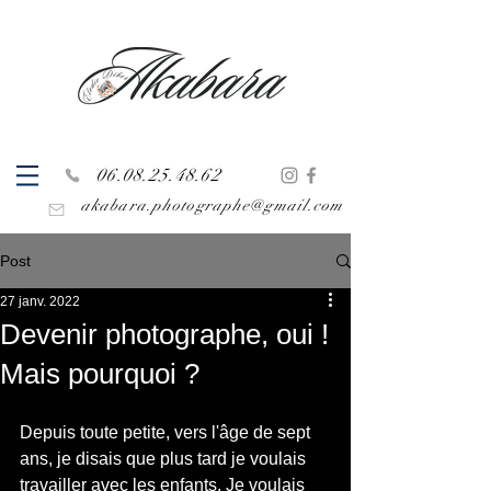
06.08.25.48.62
akabara.photographe@gmail.com
Post
27 janv. 2022
Devenir photographe, oui !
Mais pourquoi ?
Depuis toute petite, vers l'âge de sept 
ans, je disais que plus tard je voulais 
travailler avec les enfants. Je voulais 