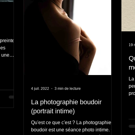
reinte et
19 
les
, une
Qu
me
La
pe
4 juil. 2022
3 min de lecture
pro
Ou
La photographie boudoir
(portrait intime)
Qu'est ce que c'est ? La photographie
boudoir est une séance photo intime. Ce