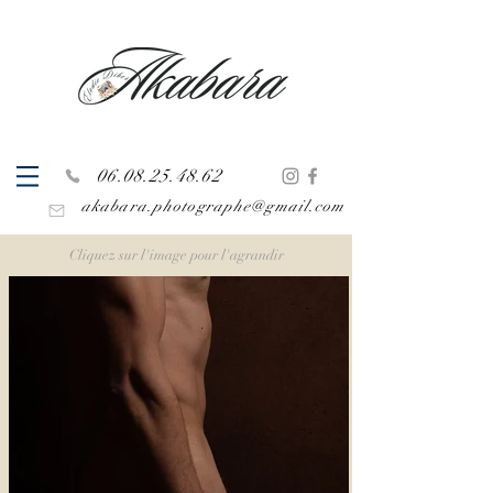
06.08.25.48.62
akabara.photographe@gmail.com
Cliquez sur l'image pour l'agrandir